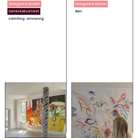
Skovgaard Museet
Skovgaard Museet
Domkirkekvarteret
Børn
Udstilling: omvisning
Gratis omvisning - 1.
MOSAIKVÆRKSTED
torsdag i måneden
15. Jul - 20. Sep
Værkstedet kan frit benyttes
2. Jul - 3. Sep
i museets åbningstider.
Hver 1. torsdag i måneden,
uden tilmelding