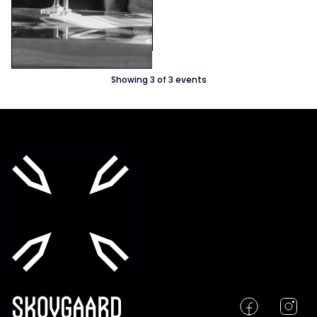
Skovgaard Museet og Viborg
Kunsthal
Showing
3
of
3
events