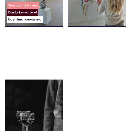
Skovgaard Museet
Domkirkekvarteret
Udstilling: omvisning
Kunst og Vin i
samarbejde med Viborg
Kunsthal og JP
(UDSOLGT)
3. Sep
3. sep. kl. 18.30-21.00. En aften
med vin og omvisninger på